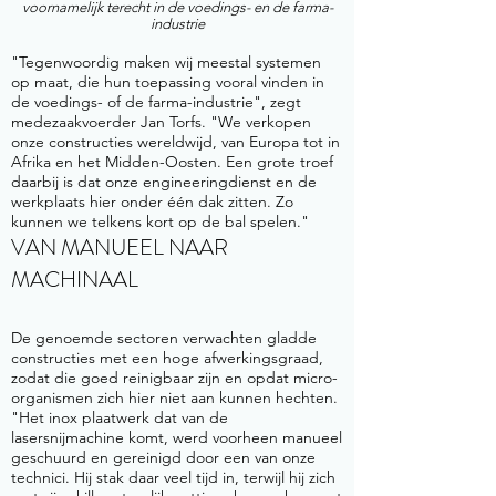
voornamelijk terecht in de voedings- en de farma-
industrie
"Tegenwoordig maken wij meestal systemen
op maat, die hun toepassing vooral vinden in
de voedings- of de farma-industrie", zegt
medezaakvoerder Jan Torfs. "We verkopen
onze constructies wereldwijd, van Europa tot in
Afrika en het Midden-Oosten. Een grote troef
daarbij is dat onze engineeringdienst en de
werkplaats hier onder één dak zitten. Zo
kunnen we telkens kort op de bal spelen."
VAN MANUEEL NAAR
MACHINAAL
De genoemde sectoren verwachten gladde
constructies met een hoge afwerkingsgraad,
zodat die goed reinigbaar zijn en opdat micro-
organismen zich hier niet aan kunnen hechten.
"Het inox plaatwerk dat van de
lasersnijmachine komt, werd voorheen manueel
geschuurd en gereinigd door een van onze
technici. Hij stak daar veel tijd in, terwijl hij zich