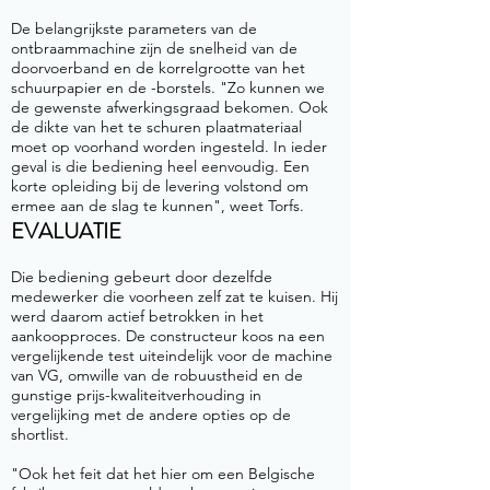
De belangrijkste parameters van de
ontbraammachine zijn de snelheid van de
doorvoerband en de korrelgrootte van het
schuurpapier en de -borstels. "Zo kunnen we
de gewenste afwerkingsgraad bekomen. Ook
de dikte van het te schuren plaatmateriaal
moet op voorhand worden ingesteld. In ieder
geval is die bediening heel eenvoudig. Een
korte opleiding bij de levering volstond om
ermee aan de slag te kunnen", weet Torfs.
EVALUATIE
Die bediening gebeurt door dezelfde
medewerker die voorheen zelf zat te kuisen. Hij
werd daarom actief betrokken in het
aankoopproces. De constructeur koos na een
vergelijkende test uiteindelijk voor de machine
van VG, omwille van de robuustheid en de
gunstige prijs-kwaliteitverhouding in
vergelijking met de andere opties op de
shortlist.
"Ook het feit dat het hier om een Belgische