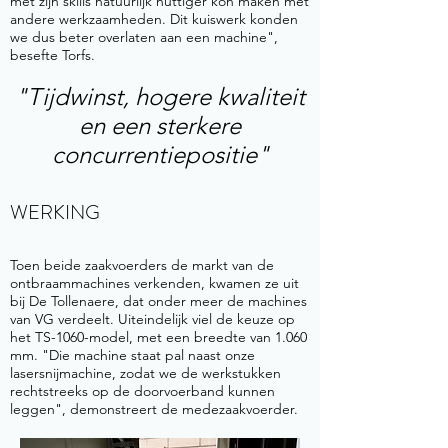
met zijn skills natuurlijk nuttiger kon maken met
andere werkzaamheden. Dit kuiswerk konden
we dus beter overlaten aan een machine",
besefte Torfs.
"Tijdwinst, hogere kwaliteit
en een sterkere
concurrentiepositie"
WERKING
Toen beide zaakvoerders de markt van de
ontbraammachines verkenden, kwamen ze uit
bij De Tollenaere, dat onder meer de machines
van VG verdeelt. Uiteindelijk viel de keuze op
het TS-1060-model, met een breedte van 1.060
mm. "Die machine staat pal naast onze
lasersnijmachine, zodat we de werkstukken
rechtstreeks op de doorvoerband kunnen
leggen", demonstreert de medezaakvoerder.