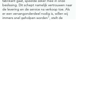
fabrikant gaat, speelde zeker mee in onze
beslissing. Dit schept namelijk vertrouwen naar
de levering en de service na verkoop toe. Als
er een vervangonderdeel nodig is, willen wij
immers snel geholpen worden", stelt de
medezaakvoerder.
EXTRA TROEF
De concrete voordelen van de TS-1060 zitten
hem dus vooral in de tijdwinst - en daarmee
ook de kostenbesparing - en de uniforme
kwaliteit van afwerking, ten opzichte van de
situatie voorheen. Die meervoudige winst
verantwoordt de aanschaf van de
ontbraammachine zonder twijfel. Meer zelfs:
"Die investering kwam er niet zozeer op vraag
van onze klanten, maar de hogere
afwerkingsgraad versterkt ook onze
concurrentiepositie. Dit kan dus helpen om
toekomstige projecten binnen te rijven",
besluit Torfs.