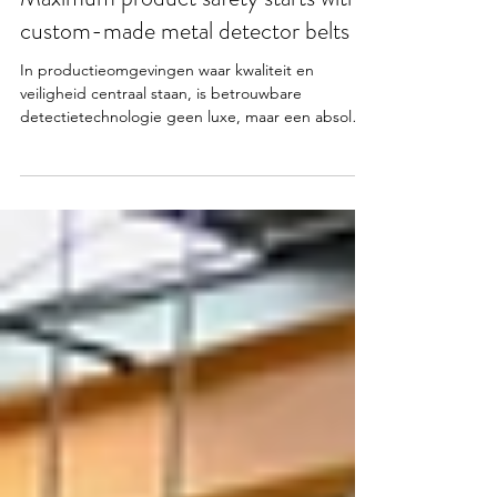
Feb 8
2 min read
Maximum product safety starts with
custom-made metal detector belts
In productieomgevingen waar kwaliteit en
veiligheid centraal staan, is betrouwbare
detectietechnologie geen luxe, maar een absolute
noodzaak. Bij Torfs Leon Metaal- en
Machineconstructie begrijpen we dat elke
productielijn uniek is. Daarom ontwikkelen en
bouwen wij metaaldetectorbanden die volledig
afgestemd zijn op de specifieke noden van jouw
productieproces. Metaaldetectie speelt een
cruciale rol binnen sectoren zoals de
voedingsindustrie, farmaceutische sector en
logistie