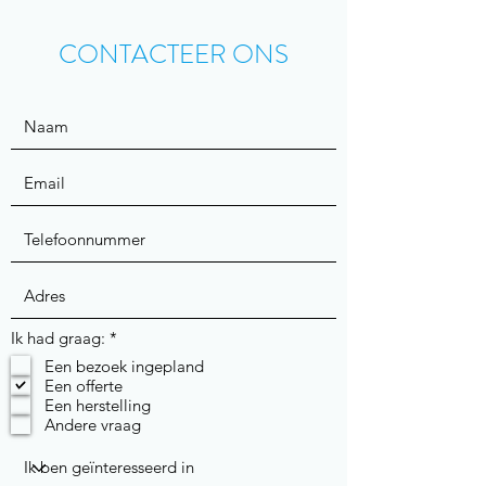
CONTACTEER ONS
V
Ik had graag:
*
e
Een bezoek ingepland
r
Een offerte
e
i
Een herstelling
s
Andere vraag
t