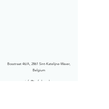
Bosstraat 46/A, 2861 Sint-Katelijne-Waver,
Belgium
info@torfs-leon.be
+32 (0) 15 76 76 20