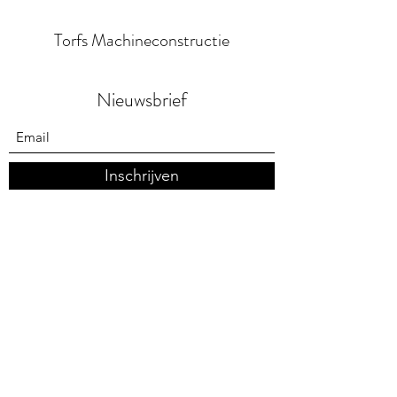
Torfs Machineconstructie
Nieuwsbrief
Inschrijven
info@torfs-leon.be
+32 (0) 15 76 76 20
Bosstraat 46/A, 2861 Sint-Katelijne-Waver,
Belgium