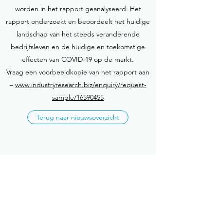
worden in het rapport geanalyseerd. Het
rapport onderzoekt en beoordeelt het huidige
landschap van het steeds veranderende
bedrijfsleven en de huidige en toekomstige
effecten van COVID-19 op de markt.
Vraag een voorbeeldkopie van het rapport aan
–
www.industryresearch.biz/enquiry/request-
sample/16590455
Terug naar nieuwsoverzicht
Torfs Machineconstructie
Nieuwsbrief