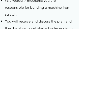
As a welder / mechanic you are
responsible for building a machine from
scratch.
You will receive and discuss the plan and
then be able to get started independently.
The folding and cutting of stainless steel
sheet metal is your own responsibility, but
of course the loyal team always stands
behind new colleagues.
Apply below with your CV and motivation
letter.
Send us your resume
Torfs Machineconstructie